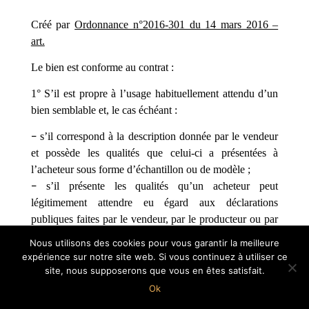
Créé par
Ordonnance n°2016-301 du 14 mars 2016 –
art.
Le bien est conforme au contrat :
1° S’il est propre à l’usage habituellement attendu d’un
bien semblable et, le cas échéant :
s’il correspond à la description donnée par le vendeur
–
et possède les qualités que celui-ci a présentées à
l’acheteur sous forme d’échantillon ou de modèle ;
s’il présente les qualités qu’un acheteur peut
–
légitimement attendre eu égard aux déclarations
publiques faites par le vendeur, par le producteur ou par
son représentant, notamment dans la publicité ou
Nous utilisons des cookies pour vous garantir la meilleure
l’étiquetage ;
expérience sur notre site web. Si vous continuez à utiliser ce
site, nous supposerons que vous en êtes satisfait.
2° Ou s’il présente les caractéristiques définies d’un
Ok
commun accord par les parties ou est propre à tout usage