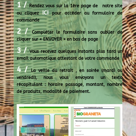
1 /
Rendez vous sur la 1ère page de notre site
ICI
ou cliquez
pour accéder au formulaire de
commande
2 /
Compléter le formulaire sans oublier de
cliquer sur « ENVOYER » en bas de page
3 /
Vous recevez quelques instants plus tard un
email automatique attestant de votre commande
4 /
La veille du retrait , en soirée (mardi ou
vendredi), nous vous envoyons un texto
récapitulant : horaire passage, montant, nombre
de produits, modalité de paiement.