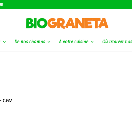
om
a
De nos champs
A votre cuisine
Où trouver nos
 -
C.G.V