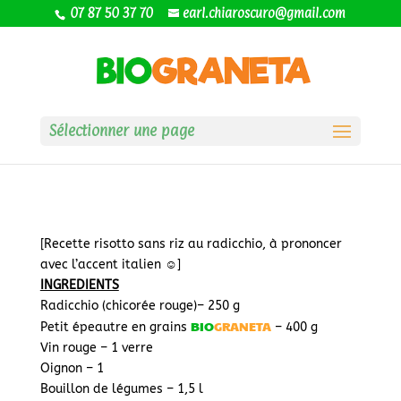
07 87 50 37 70
earl.chiaroscuro@gmail.com
Sélectionner une page
[Recette risotto sans riz au radicchio, à prononcer
avec l’accent italien
☺️
]
INGREDIENTS
Radicchio (chicorée rouge)– 250 g
BIO
GRANETA
Petit épeautre en grains
– 400 g
Vin rouge – 1 verre
Oignon – 1
Bouillon de légumes – 1,5 l