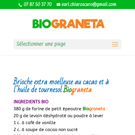
07 87 50 37 70
earl.chiaroscuro@gmail.com
Sélectionner une page
Brioche extra moelleuse au cacao et à
l’huile de tournesol
Bio
graneta
INGREDIENTS BIO
380 g de farine de petit épeautre
Bio
graneta
20 g de levain déshydraté ou poudre à lever
1 c. à café de vanille
2 c. à soupe de cacao non sucré